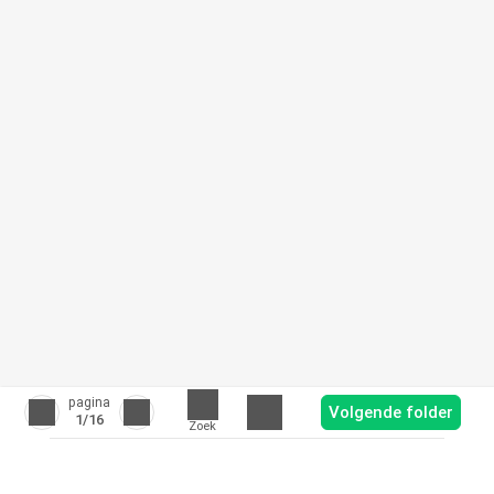
pagina
Volgende folder
1
/16
Zoek