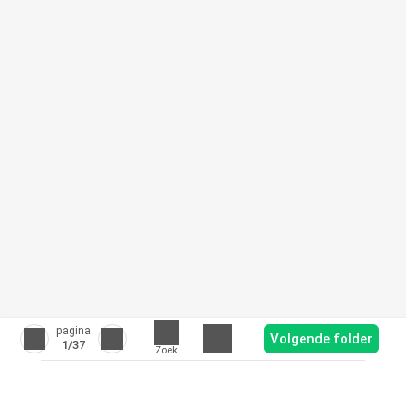
pagina
Volgende folder
1
/37
Zoek