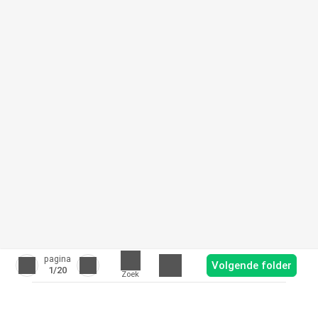
pagina
Volgende folder
1
/20
Zoek