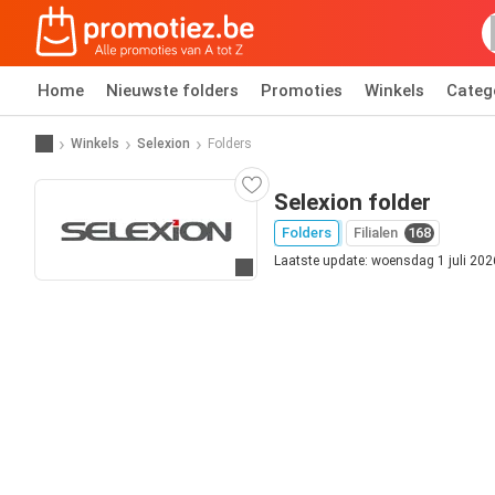
Home
Nieuwste folders
Promoties
Winkels
Categ
Winkels
Selexion
Folders
Selexion folder
Folders
Filialen
168
Laatste update: woensdag 1 juli 202
Ga naar website