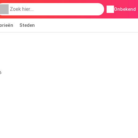
Onbekend
orieën
Steden
6