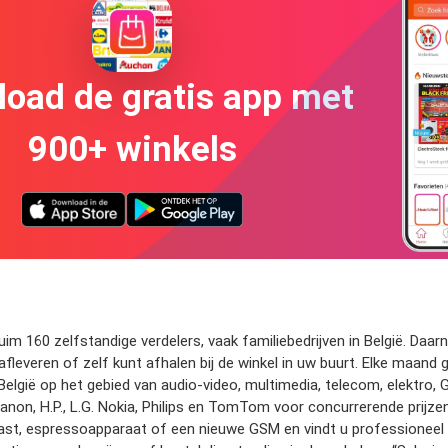
oad de gratis app met
900+ winkels
ruim 160 zelfstandige verdelers, vaak familiebedrijven in België. Da
n afleveren of zelf kunt afhalen bij de winkel in uw buurt. Elke maa
n België op het gebied van audio-video, multimedia, telecom, elektro,
Canon, H.P., L.G. Nokia, Philips en TomTom voor concurrerende prijz
ast, espressoapparaat of een nieuwe GSM en vindt u professioneel ad