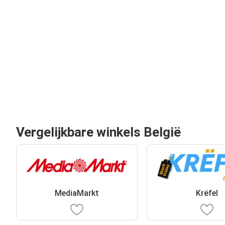
Vergelijkbare winkels België
MediaMarkt
Krëfel