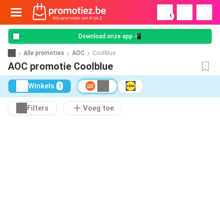
!
Download onze app 📲
Alle promoties
AOC
Coolblue
AOC promotie Coolblue
Winkels
1
Filters
Voeg toe