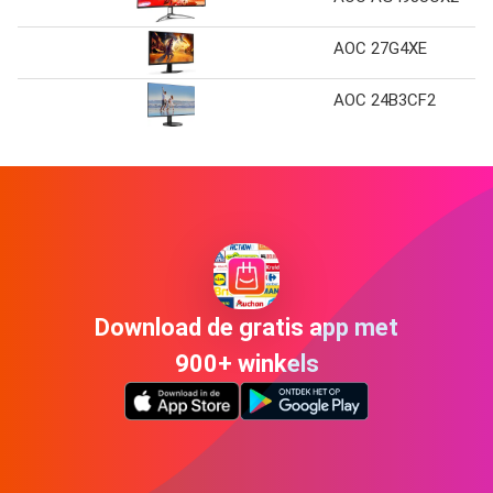
AOC 27G4XE
AOC 24B3CF2
Download de gratis app met
900+ winkels