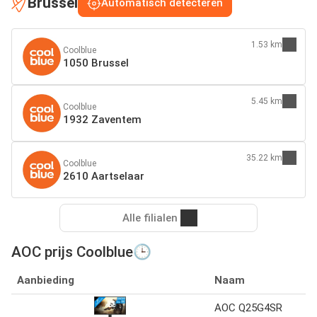
Brussel
Automatisch detecteren
1.53 km
Coolblue
1050 Brussel
5.45 km
Coolblue
1932 Zaventem
35.22 km
Coolblue
2610 Aartselaar
Alle filialen
AOC prijs Coolblue🕒
Aanbieding
Naam
AOC Q25G4SR