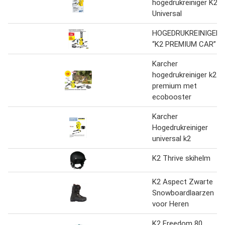
hogedrukreiniger K2
Universal
HOGEDRUKREINIGER
“K2 PREMIUM CAR”
Karcher
hogedrukreiniger k2
premium met
ecobooster
Karcher
Hogedrukreiniger
universal k2
K2 Thrive skihelm
K2 Aspect Zwarte
Snowboardlaarzen
voor Heren
K2 Freedom 80