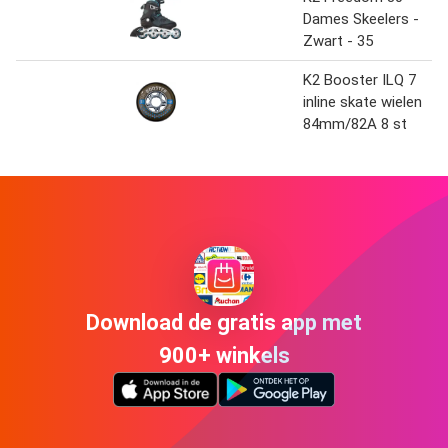
Dames Skeelers -
Zwart - 35
K2 Booster ILQ 7
inline skate wielen
84mm/82A 8 st
Download de gratis app met
900+ winkels