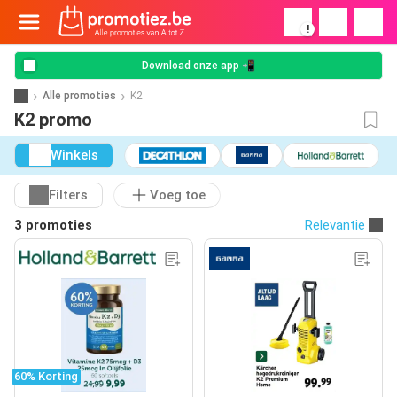
!
Download onze app 📲
Alle promoties
K2
K2 promo
Winkels
Filters
Voeg toe
3 promoties
Relevantie
60% Korting