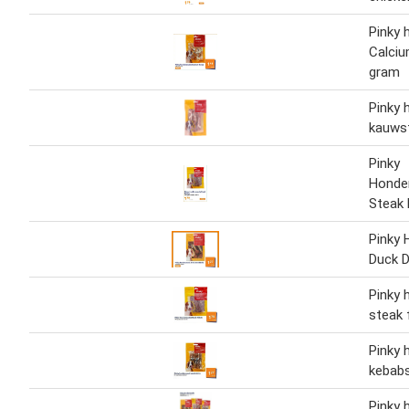
Pinky
Calci
gram
Pinky 
kauws
Pinky
Honde
Steak F
Pinky
Duck 
Pinky
steak f
Pinky
kebabs
Pinky