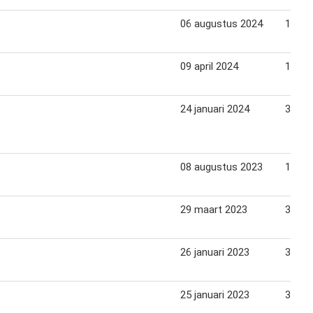
06 augustus 2024
13 au
09 april 2024
16 apr
24 januari 2024
30 jan
08 augustus 2023
15 au
29 maart 2023
31 ma
26 januari 2023
31 jan
25 januari 2023
31 jan