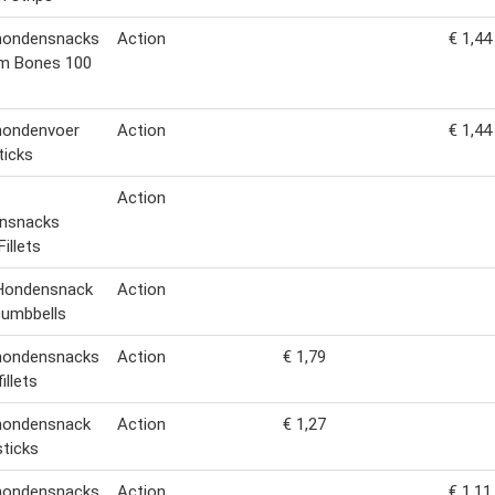
 hondensnacks
Action
€ 1,44
um Bones 100
hondenvoer
Action
€ 1,44
ticks
Action
nsnacks
illets
 Hondensnack
Action
Dumbbells
 hondensnacks
Action
€ 1,79
illets
 hondensnack
Action
€ 1,27
ticks
 hondensnacks
Action
€ 1,11