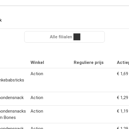
k
Alle filialen
Winkel
Reguliere prijs
Actiep
Action
€ 1,69
nkebabsticks
 hondensnack
Action
€ 1,29
 hondensnacks
Action
€ 1,19
um Bones
 hondensnack
Action
€ 1,29