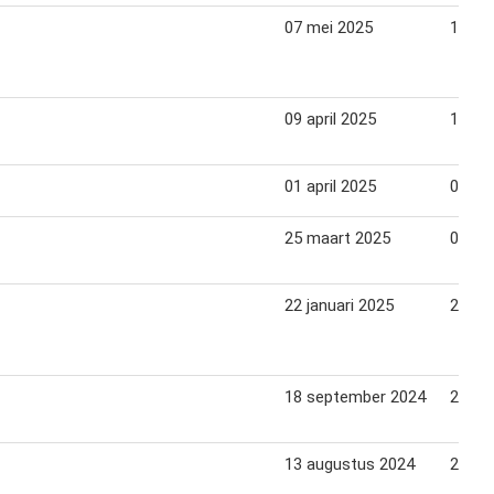
07 mei 2025
13 me
09 april 2025
15 apr
01 april 2025
08 apr
25 maart 2025
01 apr
22 januari 2025
28 jan
18 september 2024
24 se
13 augustus 2024
20 au