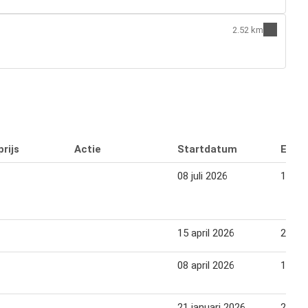
2.52 km
rijs
Actie
Startdatum
Eind
08 juli 2026
14 jul
15 april 2026
21 apr
08 april 2026
14 apr
21 januari 2026
27 jan