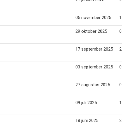
05 november 2025
11 no
29 oktober 2025
04 no
17 september 2025
23 se
03 september 2025
09 se
27 augustus 2025
02 se
09 juli 2025
15 jul
18 juni 2025
24 jun