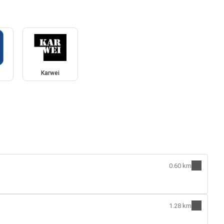
Karwei
0.60 km
1.28 km