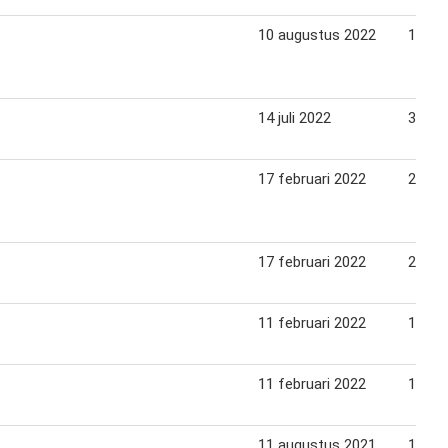
10 augustus 2022
16 au
14 juli 2022
31 jul
17 februari 2022
22 fe
17 februari 2022
22 fe
11 februari 2022
18 fe
11 februari 2022
18 fe
11 augustus 2021
18 au