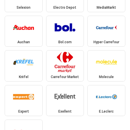
Selexion
Electro Depot
MediaMarkt
Auchan
Bol.com
Hyper Carrefour
Krëfel
Carrefour Market
Molecule
Expert
Exellent
E.Leclerc