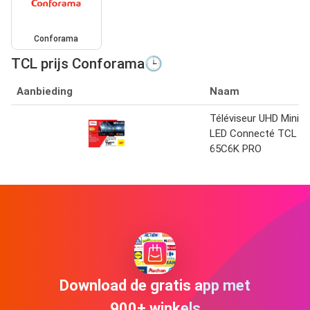
Conforama
TCL prijs Conforama🕒
Aanbieding
Naam
Téléviseur UHD Mini
LED Connecté TCL
65C6K PRO
Download de gratis app met
900+ winkels