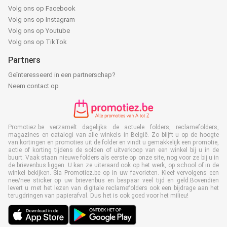
Volg ons op Facebook
Volg ons op Instagram
Volg ons op Youtube
Volg ons op TikTok
Partners
Geïnteresseerd in een partnerschap?
Neem contact op
Promotiez.be verzamelt dagelijks de actuele folders, reclamefolders,
magazines en catalogi van alle winkels in België. Zo blijft u op de hoogte
van kortingen en promoties uit de folder en vindt u gemakkelijk een promotie,
actie of korting tijdens de solden of uitverkoop van een winkel bij u in de
buurt. Vaak staan nieuwe folders als eerste op onze site, nog voor ze bij u in
de brievenbus liggen. U kan ze uiteraard ook op het werk, op school of in de
winkel bekijken. Sla Promotiez.be op in uw favorieten. Kleef vervolgens een
nee/nee sticker op uw brievenbus en bespaar veel tijd en geld.Bovendien
levert u met het lezen van digitale reclamefolders ook een bijdrage aan het
terugdringen van papierafval. Dus het is ook goed voor het milieu!