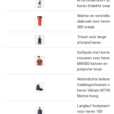
MTB-ondershort voor
heren Stabilité zwart
Warme en verstelbare
skibroek voor heren
500 oranje
Trisuit voor lange
afstand heren
Golfpolo met korte
mouwen voor heren
MW500 katoen en
polyester bruin
Waterdichte lederen
trekkingschoenen voo
heren Vibram MT900
Matryx hoog
Langlauf bodywarmer
voor heren 100