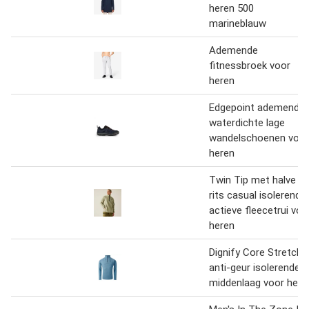
heren 500
marineblauw
Ademende
fitnessbroek voor
heren
Edgepoint ademende
waterdichte lage
wandelschoenen voor
heren
Twin Tip met halve
rits casual isolerende
actieve fleecetrui voo
heren
Dignify Core Stretch
anti-geur isolerende
middenlaag voor here