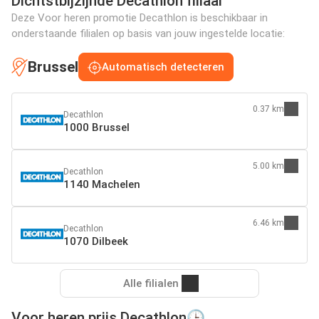
Dichtstbijzijnde Decathlon filiaal
Deze Voor heren promotie Decathlon is beschikbaar in
onderstaande filialen op basis van jouw ingestelde locatie:
Brussel
Automatisch detecteren
0.37 km
Decathlon
1000 Brussel
5.00 km
Decathlon
1140 Machelen
6.46 km
Decathlon
1070 Dilbeek
Alle filialen
Voor heren prijs Decathlon🕒