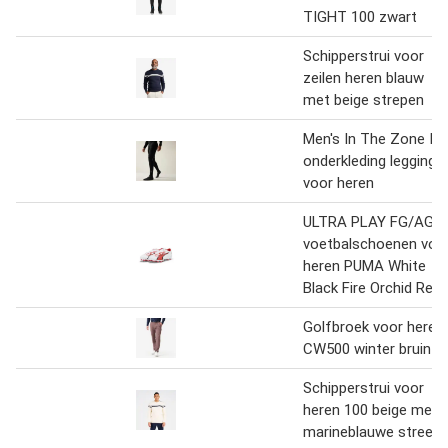
TIGHT 100 zwart
Schipperstrui voor
zeilen heren blauw
met beige strepen
Men's In The Zone II
onderkleding legging
voor heren
ULTRA PLAY FG/AG
voetbalschoenen voo
heren PUMA White
Black Fire Orchid Red
Golfbroek voor heren
CW500 winter bruin
Schipperstrui voor
heren 100 beige met
marineblauwe streep