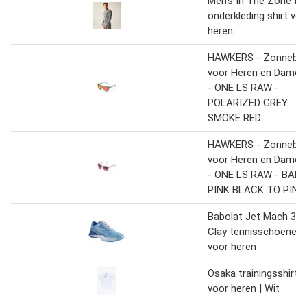
Men's In The Zone II
onderkleding shirt voo
heren
HAWKERS - Zonnebril
voor Heren en Dames
- ONE LS RAW -
POLARIZED GREY
SMOKE RED
HAWKERS - Zonnebril
voor Heren en Dames
- ONE LS RAW - BABY
PINK BLACK TO PINK
Babolat Jet Mach 3
Clay tennisschoenen
voor heren
Osaka trainingsshirt
voor heren | Wit