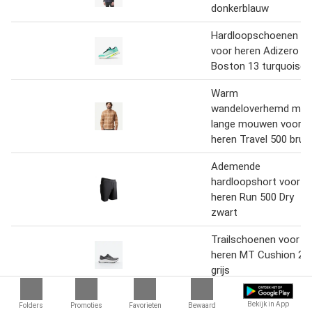
donkerblauw
Hardloopschoenen
voor heren Adizero
Boston 13 turquoise
Warm
wandeloverhemd met
lange mouwen voor
heren Travel 500 bruin
Ademende
hardloopshort voor
heren Run 500 Dry
zwart
Trailschoenen voor
heren MT Cushion 2
grijs
Hardloopschoenen
Bekijk in App
Folders
Promoties
Favorieten
Bewaard