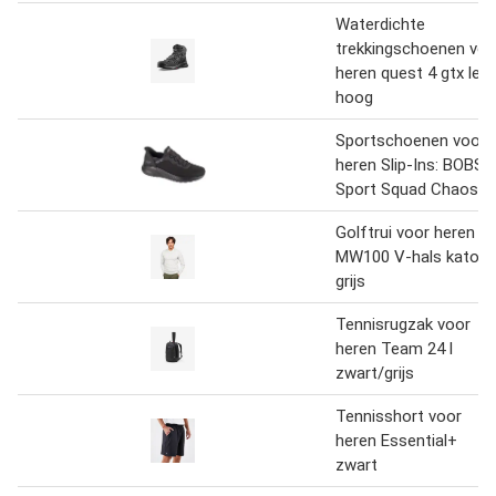
Waterdichte
trekkingschoenen voo
heren quest 4 gtx leer
hoog
Sportschoenen voor
heren Slip-Ins: BOBS
Sport Squad Chaos
Golftrui voor heren
MW100 V-hals katoe
grijs
Tennisrugzak voor
heren Team 24 l
zwart/grijs
Tennisshort voor
heren Essential+
zwart