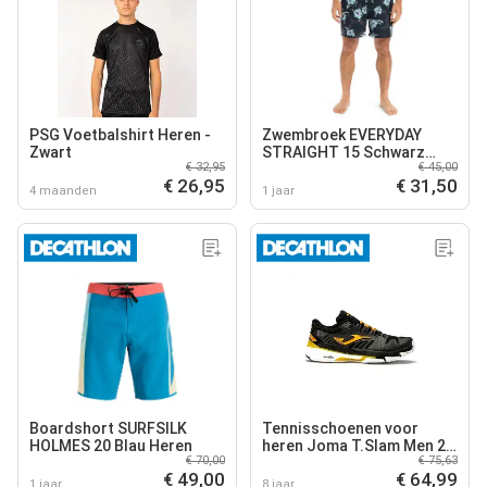
PSG Voetbalshirt Heren -
Zwembroek EVERYDAY
Zwart
STRAIGHT 15 Schwarz
€ 32,95
€ 45,00
Heren
€ 26,95
€ 31,50
4 maanden
1 jaar
Boardshort SURFSILK
Tennisschoenen voor
HOLMES 20 Blau Heren
heren Joma T.Slam Men 22
€ 70,00
€ 75,63
TSLAMS
€ 49,00
€ 64,99
1 jaar
8 jaar