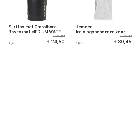
Surftas met Omrolbare
Hemden
Bovenkant MEDIUM WATER
trainingsschoenen voor
€ 35,00
€ 35,00
STASH 10L Multicolore
heren Under Armour Abc
€ 24,50
€ 30,45
Heren
Camo SS
1 jaar
8 jaar