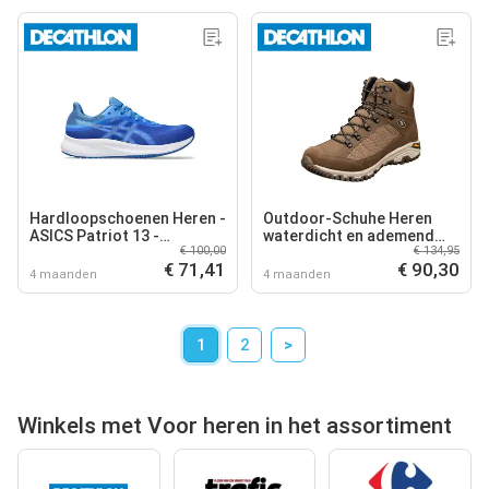
Hardloopschoenen Heren -
Outdoor-Schuhe Heren
ASICS Patriot 13 -
waterdicht en ademend
€ 100,00
€ 134,95
Blue/Soothing Sea
Brütting Mount Kandu
€ 71,41
€ 90,30
High
4 maanden
4 maanden
1
2
>
Winkels met Voor heren in het assortiment