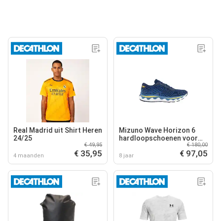
Real Madrid uit Shirt Heren
Mizuno Wave Horizon 6
24/25
hardloopschoenen voor
€ 49,95
€ 180,00
heren
€ 35,95
€ 97,05
4 maanden
8 jaar