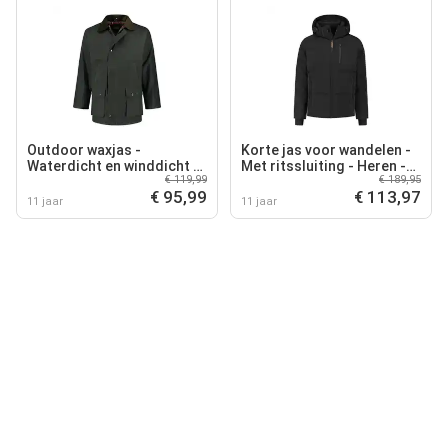
Outdoor waxjas -
Korte jas voor wandelen -
Waterdicht en winddicht -
Met ritssluiting - Heren -
€ 119,99
€ 189,95
Heren - British
Larsen
€ 95,99
€ 113,97
11 jaar
11 jaar