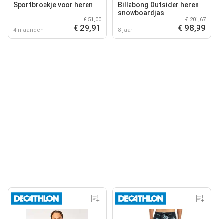
Sportbroekje voor heren
Billabong Outsider heren
snowboardjas
€ 51,00
€ 201,67
€ 29,91
€ 98,99
4 maanden
8 jaar