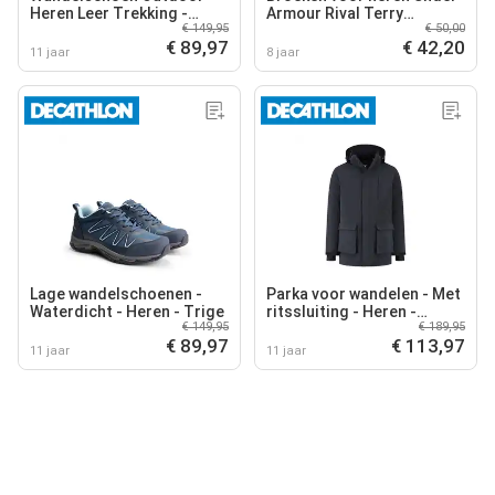
Heren Leer Trekking -
Armour Rival Terry
€ 149,95
€ 50,00
Nyborg Low
Joggers
€ 89,97
€ 42,20
11 jaar
8 jaar
Lage wandelschoenen -
Parka voor wandelen - Met
Waterdicht - Heren - Trige
ritssluiting - Heren -
€ 149,95
€ 189,95
Rasmus
€ 89,97
€ 113,97
11 jaar
11 jaar