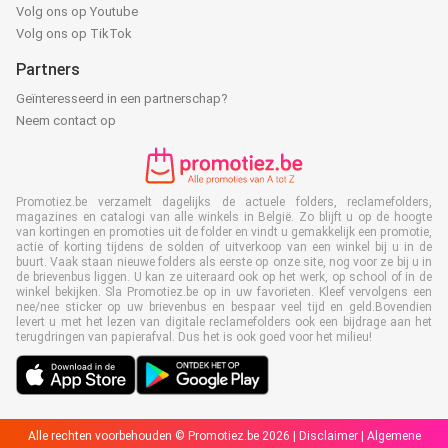
Volg ons op Youtube
Volg ons op TikTok
Partners
Geïnteresseerd in een partnerschap?
Neem contact op
Promotiez.be verzamelt dagelijks de actuele folders, reclamefolders,
magazines en catalogi van alle winkels in België. Zo blijft u op de hoogte
van kortingen en promoties uit de folder en vindt u gemakkelijk een promotie,
actie of korting tijdens de solden of uitverkoop van een winkel bij u in de
buurt. Vaak staan nieuwe folders als eerste op onze site, nog voor ze bij u in
de brievenbus liggen. U kan ze uiteraard ook op het werk, op school of in de
winkel bekijken. Sla Promotiez.be op in uw favorieten. Kleef vervolgens een
nee/nee sticker op uw brievenbus en bespaar veel tijd en geld.Bovendien
levert u met het lezen van digitale reclamefolders ook een bijdrage aan het
terugdringen van papierafval. Dus het is ook goed voor het milieu!
Alle rechten voorbehouden © Promotiez.be 2026 |
Disclaimer
|
Algemene