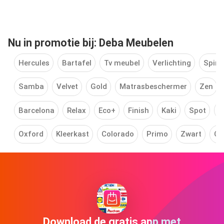
Nu in promotie bij: Deba Meubelen
Hercules
Bartafel
Tv meubel
Verlichting
Spinn
Samba
Velvet
Gold
Matrasbeschermer
Zen
Barcelona
Relax
Eco+
Finish
Kaki
Spot
L
Oxford
Kleerkast
Colorado
Primo
Zwart
Ca
Download de gratis app met