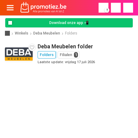
!
Download onze app 📲
Winkels
Deba Meubelen
Folders
Deba Meubelen folder
Folders
Filialen
1
Laatste update: vrijdag 17 juli 2026