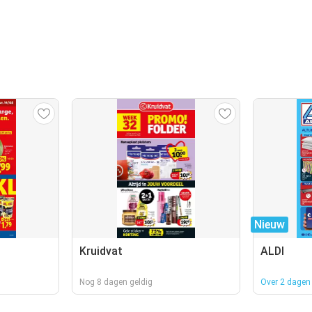
Nieuw
Kruidvat
ALDI
Nog 8 dagen geldig
Over 2 dagen 