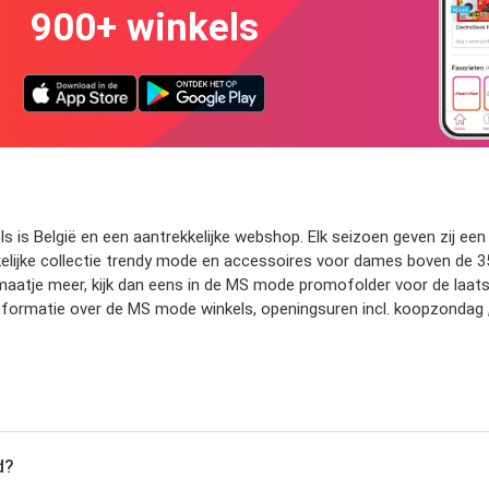
900+ winkels
is België en een aantrekkelijke webshop. Elk seizoen geven zij een
elijke collectie trendy mode en accessoires voor dames boven de 35 
aatje meer, kijk dan eens in de MS mode promofolder voor de laatst
nformatie over de MS mode winkels, openingsuren incl. koopzondag 
d?