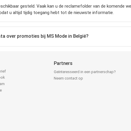
schikbaar gesteld. Vaak kan u de reclamefolder van de komende week
odat u altijd tijdig toegang hebt tot de nieuwste informatie.
ata over promoties bij MS Mode in België?
Partners
rief
Geïnteresseerd in een partnerschap?
ook
Neem contact op
ram
e
k