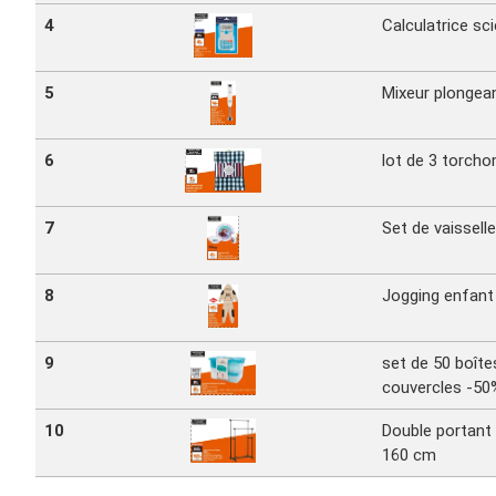
4
Calculatrice sci
5
Mixeur plongea
6
lot de 3 torcho
7
Set de vaissell
8
Jogging enfant
9
set de 50 boît
couvercles -50
10
Double portant
160 cm