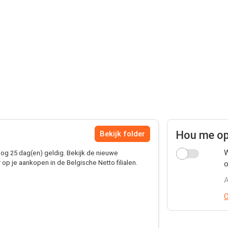
Hou me op
Bekijk folder
W
og 25 dag(en) geldig. Bekijk de nieuwe
op je aankopen in de Belgische Netto filialen.
o
A
O