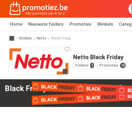
Home
Nieuwste folders
Promoties
Winkels
Categ
Winkels
Netto
Black Friday
Netto Black Friday
Folders
1
Promoties
10
Ga naar website
Black Friday aanbiedingen
van Netto