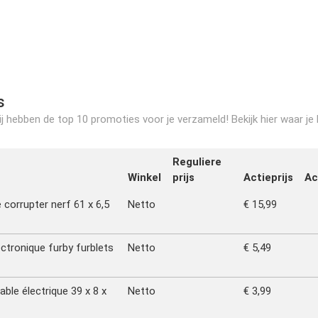
s
 hebben de top 10 promoties voor je verzameld! Bekijk hier waar je N
Reguliere
Winkel
prijs
Actieprijs
Ac
 corrupter nerf 61 x 6,5
Netto
€ 15,99
ectronique furby furblets
Netto
€ 5,49
able électrique 39 x 8 x
Netto
€ 3,99