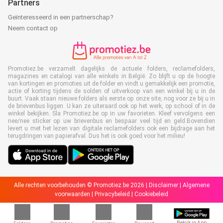
Partners
Geïnteresseerd in een partnerschap?
Neem contact op
Promotiez.be verzamelt dagelijks de actuele folders, reclamefolders,
magazines en catalogi van alle winkels in België. Zo blijft u op de hoogte
van kortingen en promoties uit de folder en vindt u gemakkelijk een promotie,
actie of korting tijdens de solden of uitverkoop van een winkel bij u in de
buurt. Vaak staan nieuwe folders als eerste op onze site, nog voor ze bij u in
de brievenbus liggen. U kan ze uiteraard ook op het werk, op school of in de
winkel bekijken. Sla Promotiez.be op in uw favorieten. Kleef vervolgens een
nee/nee sticker op uw brievenbus en bespaar veel tijd en geld.Bovendien
levert u met het lezen van digitale reclamefolders ook een bijdrage aan het
terugdringen van papierafval. Dus het is ook goed voor het milieu!
Alle rechten voorbehouden © Promotiez.be 2026 |
Disclaimer
|
Algemene
voorwaarden
|
Privacybeleid
|
Cookiebeleid
Bekijk in App