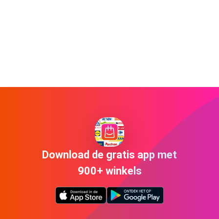
Download de gratis app met
900+ winkels