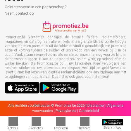
Geïnteresseerd in een partnerschap?
Neem contact op
Promotiez.be verzamelt dagelijks de actuele folders, reclamefolders,
magazines en catalogi van alle winkels in België. Zo blijft u op de hoogte
van kortingen en promoties uit de folder en vindt u gemakkelijk een promotie,
actie of korting tijdens de solden of uitverkoop van een winkel bij u in de
buurt. Vaak staan nieuwe folders als eerste op onze site, nog voor ze bij u in
de brievenbus liggen. U kan ze uiteraard ook op het werk, op school of in de
winkel bekijken. Sla Promotiez.be op in uw favorieten. Kleef vervolgens een
nee/nee sticker op uw brievenbus en bespaar veel tijd en geld.Bovendien
levert u met het lezen van digitale reclamefolders ook een bijdrage aan het
terugdringen van papierafval. Dus het is ook goed voor het milieu!
Alle rechten voorbehouden © Promotiez.be 2026 |
Disclaimer
|
Algemene
voorwaarden
|
Privacybeleid
|
Cookiebeleid
Bekijk in App
Folders
Promoties
Favorieten
Bewaard