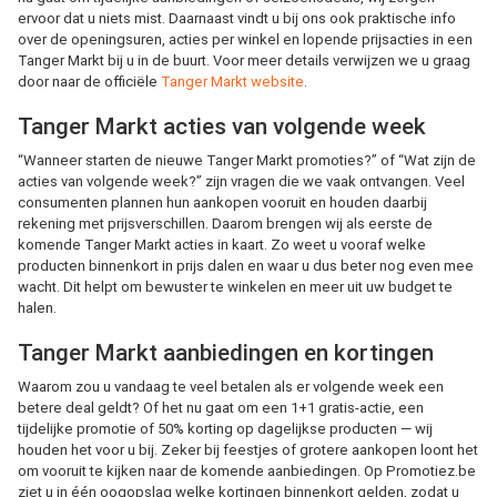
ervoor dat u niets mist. Daarnaast vindt u bij ons ook praktische info
over de openingsuren, acties per winkel en lopende prijsacties in een
Tanger Markt bij u in de buurt. Voor meer details verwijzen we u graag
door naar de officiële
Tanger Markt website
.
Tanger Markt acties van volgende week
“Wanneer starten de nieuwe Tanger Markt promoties?” of “Wat zijn de
acties van volgende week?” zijn vragen die we vaak ontvangen. Veel
consumenten plannen hun aankopen vooruit en houden daarbij
rekening met prijsverschillen. Daarom brengen wij als eerste de
komende Tanger Markt acties in kaart. Zo weet u vooraf welke
producten binnenkort in prijs dalen en waar u dus beter nog even mee
wacht. Dit helpt om bewuster te winkelen en meer uit uw budget te
halen.
Tanger Markt aanbiedingen en kortingen
Waarom zou u vandaag te veel betalen als er volgende week een
betere deal geldt? Of het nu gaat om een 1+1 gratis-actie, een
tijdelijke promotie of 50% korting op dagelijkse producten — wij
houden het voor u bij. Zeker bij feestjes of grotere aankopen loont het
om vooruit te kijken naar de komende aanbiedingen. Op Promotiez.be
ziet u in één oogopslag welke kortingen binnenkort gelden, zodat u