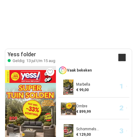
Yess folder
Geldig: 13 jul t/m 15 aug
Vaak bekeken
Marbella
€ 99,00
Ombre
€ 899,99
Schommels...
€ 129,00