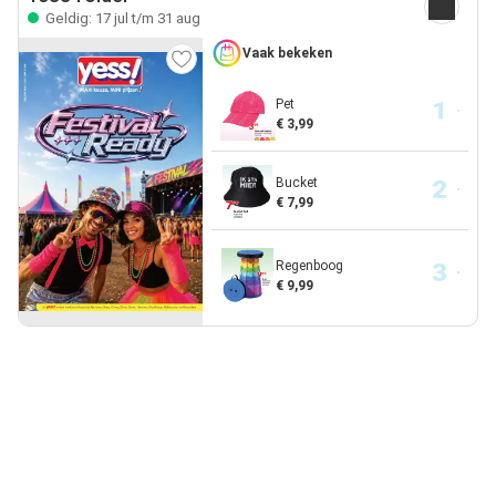
Geldig: 17 jul t/m 31 aug
Vaak bekeken
Pet
€ 3,99
Bucket
€ 7,99
Regenboog
€ 9,99