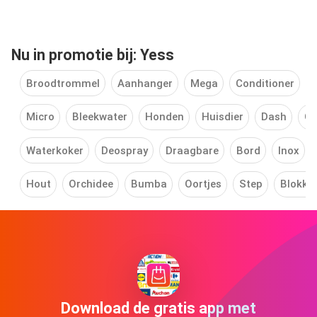
Nu in promotie bij: Yess
Broodtrommel
Aanhanger
Mega
Conditioner
Micro
Bleekwater
Honden
Huisdier
Dash
Ch
Waterkoker
Deospray
Draagbare
Bord
Inox
Hout
Orchidee
Bumba
Oortjes
Step
Blokke
Download de gratis app met