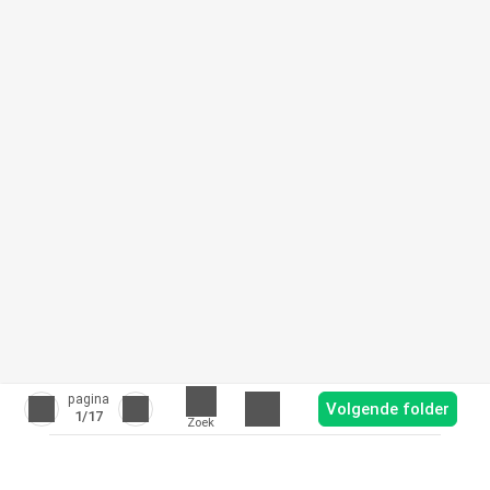
pagina
Volgende folder
1
/17
Zoek