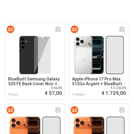
BlueBuilt Samsung Galaxy
Apple iPhone 17 Pro Max
S25 FE Back Cover Noir +
512Go Argent + BlueBuilt
€ 66,98
€ 1.733,99
Protège-écran Verre
Protège-écran Verre
€ 57,00
€ 1.729,00
23 uur
5 dagen