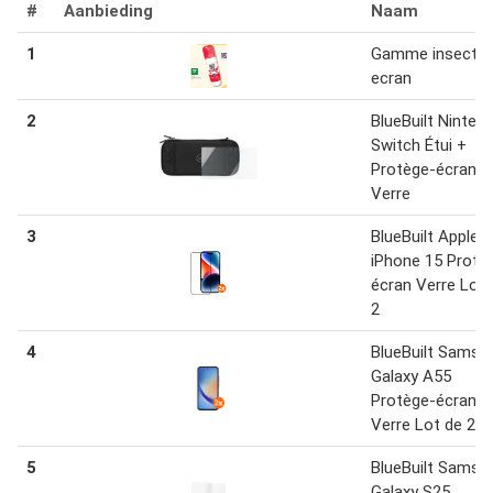
#
Aanbieding
Naam
1
Gamme insect
ecran
2
BlueBuilt Ninten
Switch Étui +
Protège-écran
Verre
3
BlueBuilt Apple
iPhone 15 Protè
écran Verre Lot 
2
4
BlueBuilt Samsu
Galaxy A55
Protège-écran
Verre Lot de 2
5
BlueBuilt Samsu
Galaxy S25