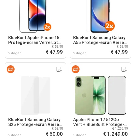
BlueBuilt Apple iPhone 15
BlueBuilt Samsung Galaxy
Protège-écran Verre Lot
A55 Protège-écran Verre
€ 59,98
€ 59,98
de 2
Lot de 2
€ 47,99
€ 47,99
2 dagen
2 dagen
BlueBuilt Samsung Galaxy
Apple iPhone 17 512Go
S25 Protège-écran Verre
Vert + BlueBuilt Protège-
€ 69,98
€ 1.253,99
Lot de 2
écran Verre
€ 60,00
€ 1.249,00
2 dagen
5 dagen