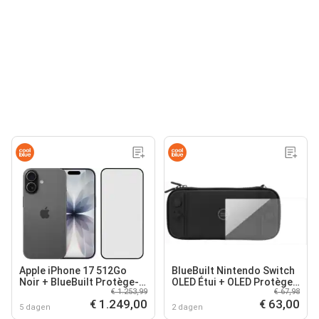
Apple iPhone 17 512Go
BlueBuilt Nintendo Switch
Noir + BlueBuilt Protège-
OLED Étui + OLED Protège-
€ 1.253,99
€ 67,98
écran Verre
écran Verre
€ 1.249,00
€ 63,00
5 dagen
2 dagen