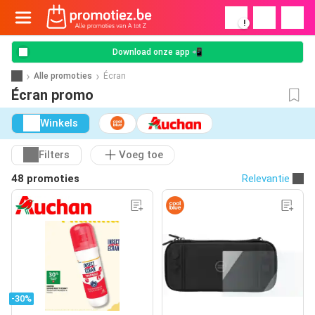
!
Download onze app 📲
Alle promoties
Écran
Écran promo
Winkels
Filters
Voeg toe
48 promoties
Relevantie
-30%