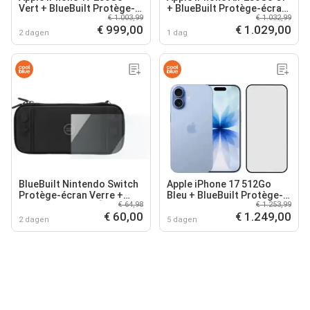
Vert + BlueBuilt Protège-
+ BlueBuilt Protège-écran
€ 1.003,99
€ 1.032,99
écran Verre
Verre
€ 999,00
€ 1.029,00
2 dagen
1 dag
BlueBuilt Nintendo Switch
Apple iPhone 17 512Go
Protège-écran Verre +
Bleu + BlueBuilt Protège-
€ 64,98
€ 1.253,99
Nintendo Switch Étui
écran Verre
€ 60,00
€ 1.249,00
2 dagen
5 dagen