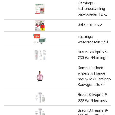
Flamingo -
kattenbakvulling
babypoeder 12 kg
Salix Flamingo
Flamingo
waterfontein 2.5 L
Braun Silk·épil 5 5-
230 Wit/Flamingo
Dames Fietsen
wielershirt lange
mouw M2 Flamingo
Kauwgom Roze
Braun Silk·épil 9 9-
030 Wit/Flamingo
Braun Silk·épil 9 9-