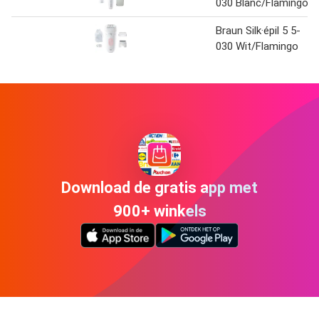
030 Blanc/Flamingo
Braun Silk·épil 5 5-
030 Wit/Flamingo
Download de gratis app met
900+ winkels