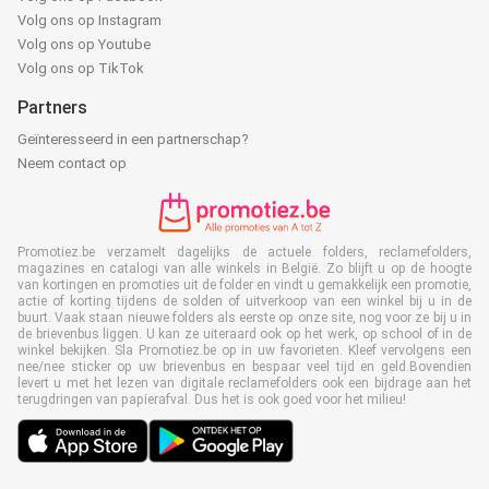
Volg ons op Instagram
Volg ons op Youtube
Volg ons op TikTok
Partners
Geïnteresseerd in een partnerschap?
Neem contact op
Promotiez.be verzamelt dagelijks de actuele folders, reclamefolders,
magazines en catalogi van alle winkels in België. Zo blijft u op de hoogte
van kortingen en promoties uit de folder en vindt u gemakkelijk een promotie,
actie of korting tijdens de solden of uitverkoop van een winkel bij u in de
buurt. Vaak staan nieuwe folders als eerste op onze site, nog voor ze bij u in
de brievenbus liggen. U kan ze uiteraard ook op het werk, op school of in de
winkel bekijken. Sla Promotiez.be op in uw favorieten. Kleef vervolgens een
nee/nee sticker op uw brievenbus en bespaar veel tijd en geld.Bovendien
levert u met het lezen van digitale reclamefolders ook een bijdrage aan het
terugdringen van papierafval. Dus het is ook goed voor het milieu!