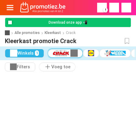
!
Download onze app 📲
Alle promoties
Kleerkast
Crack
Kleerkast promotie Crack
Winkels
1
Filters
Voeg toe