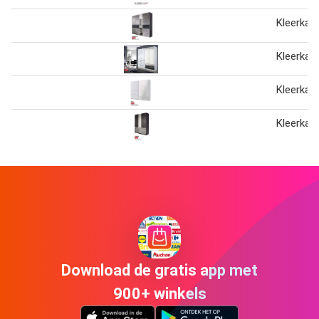
Kleerkas
Kleerkas
Kleerkas
Kleerkas
Download de gratis app met
900+ winkels