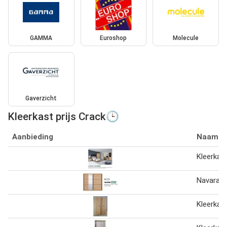
GAMMA
Euroshop
Molecule
Gaverzicht
Kleerkast prijs Crack🕒
Aanbieding
Naam
Kleerkas
Navara k
Kleerkas