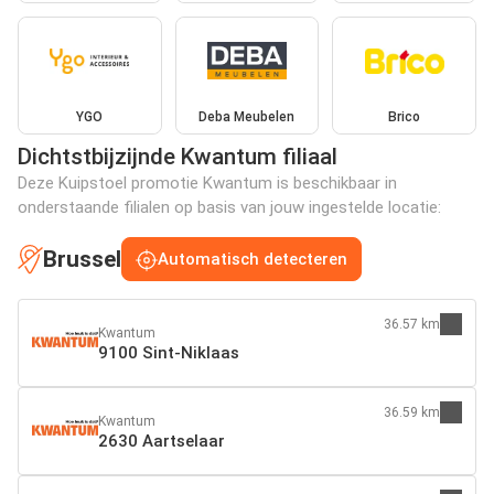
YGO
Deba Meubelen
Brico
Dichtstbijzijnde Kwantum filiaal
Deze Kuipstoel promotie Kwantum is beschikbaar in
onderstaande filialen op basis van jouw ingestelde locatie:
Brussel
Automatisch detecteren
36.57 km
Kwantum
9100 Sint-Niklaas
36.59 km
Kwantum
2630 Aartselaar