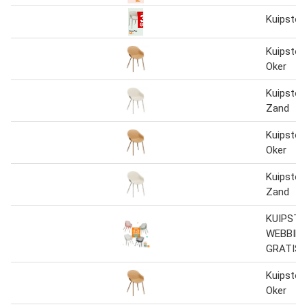
Kuipstoe
Kuipstoel
Oker
Kuipstoel
Zand
Kuipstoel
Oker
Kuipstoel
Zand
KUIPSTO
WEBBING
GRATIS
Kuipstoel
Oker