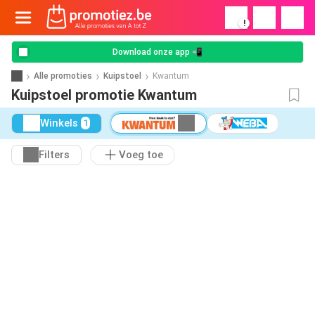
!
Download onze app 📲
Alle promoties
Kuipstoel
Kwantum
Kuipstoel promotie Kwantum
Winkels
1
Filters
Voeg toe