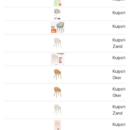
Kuipstoe
Kuipstoe
Kuipstoel
Zand
Kuipstoel
Kuipstoel
Oker
Kuipstoel
Oker
Kuipstoel
Zand
Kuipstoel