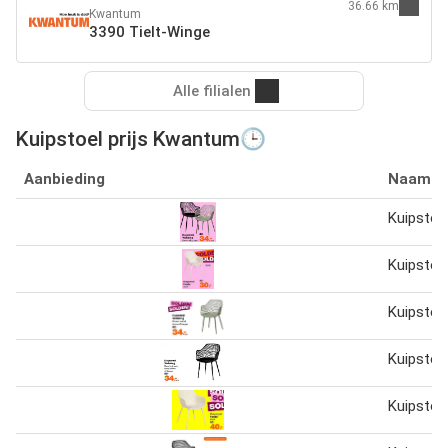
36.66 km
Kwantum
3390 Tielt-Winge
Alle filialen
Kuipstoel prijs Kwantum🕒
Aanbieding
Naam
Kuipstoe
Kuipstoe
Kuipstoe
Kuipstoe
Kuipstoe