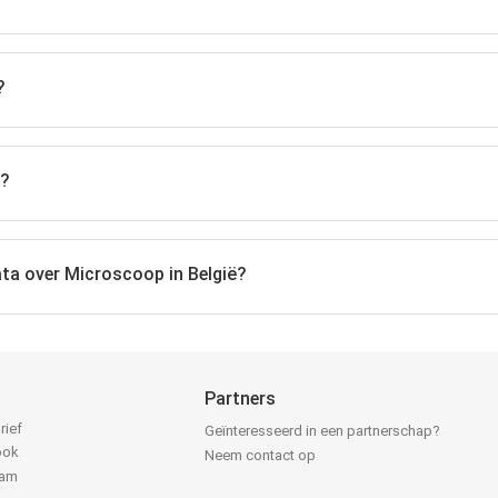
?
s?
ata over Microscoop in België?
Partners
rief
Geïnteresseerd in een partnerschap?
ook
Neem contact op
ram