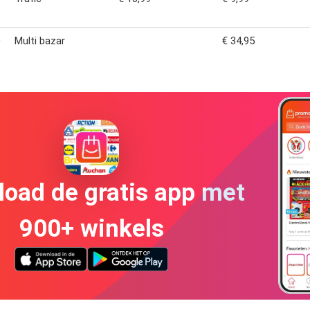
0
Multi bazar
€ 34,95
oad de gratis app met
900+ winkels