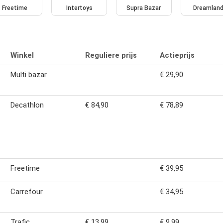
Freetime
Intertoys
Supra Bazar
Dreamlan
Winkel
Reguliere prijs
Actieprijs
Multi bazar
€ 29,90
Decathlon
€ 84,90
€ 78,89
Freetime
€ 39,95
Carrefour
€ 34,95
Trafic
€ 13,99
€ 9,99