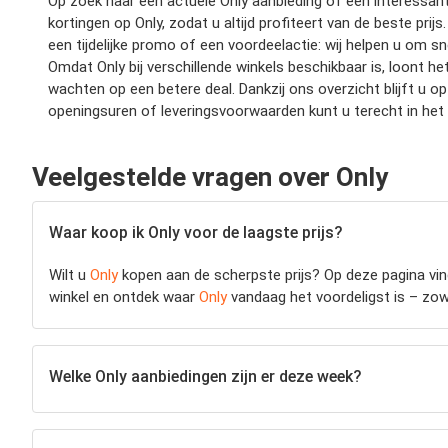
Op zoek naar een actuele Only aanbieding of een interessante
kortingen op Only, zodat u altijd profiteert van de beste prij
een tijdelijke promo of een voordeelactie: wij helpen u om s
Omdat Only bij verschillende winkels beschikbaar is, loont h
wachten op een betere deal. Dankzij ons overzicht blijft u
openingsuren of leveringsvoorwaarden kunt u terecht in het
Veelgestelde vragen over Only
Waar koop ik Only voor de laagste prijs?
Wilt u
Only
kopen aan de scherpste prijs? Op deze pagina vind
winkel en ontdek waar
Only
vandaag het voordeligst is – zowel
Welke Only aanbiedingen zijn er deze week?