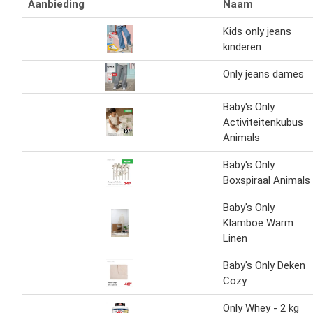
Aanbieding
Naam
Kids only jeans
kinderen
Only jeans dames
Baby's Only
Activiteitenkubus
Animals
Baby's Only
Boxspiraal Animals
Baby's Only
Klamboe Warm
Linen
Baby's Only Deken
Cozy
Only Whey - 2 kg