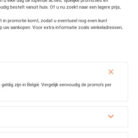
u elke dag de lopende acties, tijdelijke promoties en
udig bestelt vanuit huis. Of u nu zoekt naar een lagere prijs,
ort in promotie komt, zodat u eventueel nog even kunt
op uw aankopen. Voor extra informatie zoals winkeladressen,
ldig zijn in België. Vergelijk eenvoudig de promo’s per