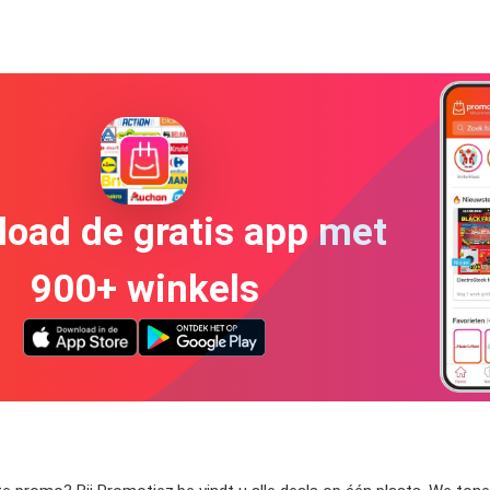
oad de gratis app met
900+ winkels