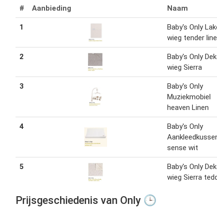
#
Aanbieding
Naam
1
Baby's Only La
wieg tender lin
2
Baby's Only De
wieg Sierra
3
Baby's Only
Muziekmobiel
heaven Linen
4
Baby's Only
Aankleedkusse
sense wit
5
Baby's Only De
wieg Sierra ted
Prijsgeschiedenis van Only 🕒