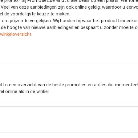
 promo? Bij Promotiez.be vindt u alle deals op één plaats. We tonen 
s. Veel van deze aanbiedingen zijn ook online geldig, waardoor u eenvo
nel de voordeligste keuze te maken.
et om prijzen te vergelijken. Wij houden bij waar het product binnenk
 op de hoogte van nieuwe aanbiedingen en bespaart u zonder moeite 
winkeloverzicht
.
t u een overzicht van de beste promoties en acties die momenteel ge
 online als in de winkel.