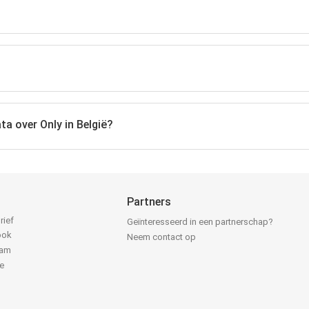
ta over Only in België?
Partners
rief
Geïnteresseerd in een partnerschap?
ook
Neem contact op
ram
e
k