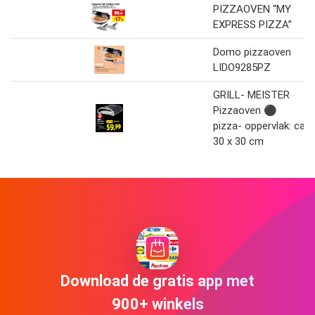
PIZZAOVEN “MY
EXPRESS PIZZA”
Domo pizzaoven
LIDO9285PZ
GRILL- MEISTER
Pizzaoven ⚫
pizza- oppervlak: ca.
30 x 30 cm
Download de gratis app met
900+ winkels