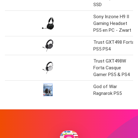
SSD
Sony Inzone H9 II
Gaming Headset
PS5 en PC - Zwart
Trust GXT498 Forta
PS5 PS4
Trust GXT498W
Forta Casque
Gamer PS5 & PS4
God of War
Ragnarok PS5