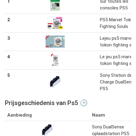
1
Sur toutes les
consoles PS5
2
PS5 Marvel Tokon
Fighting Souls
3
Lejeu ps5 marvel
tokon fighting so
4
Le jeu ps5 marvel
tokon fighting so
5
Sony Station de
Charge DualSens
PS5
Prijsgeschiedenis van Ps5 🕒
Aanbieding
Naam
Sony DualSense
oplaadstation PS5