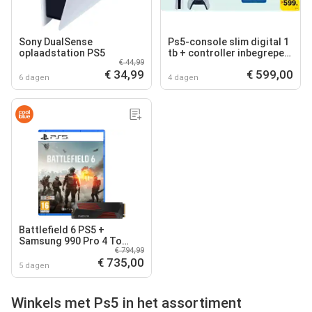
Sony DualSense
Ps5-console slim digital 1
oplaadstation PS5
tb + controller inbegrepen
€ 44,99
+ geschenkkaart
€ 34,99
€ 599,00
playstation
6 dagen
4 dagen
Battlefield 6 PS5 +
Samsung 990 Pro 4 To
€ 794,99
Dissipateur Thermique
€ 735,00
NVMe SSD
5 dagen
Winkels met Ps5 in het assortiment