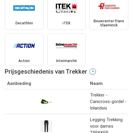
Bouwcenter Frans
Decathlon
iTEK
Vlaeminck
Action
Intermarché
Prijsgeschiedenis van Trekker 🕒
Aanbieding
Naam
Trekker -
Canicross-gordel -
Inlandsis
Legging Trekking
voor dames
TREKKER