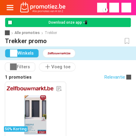
!
Download onze app 📲
Alle promoties
Trekker
Trekker promo
Winkels
Filters
Voeg toe
1 promoties
Relevantie
50% Korting