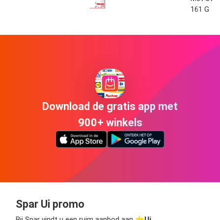
161 G
Download de gratis app met
900+ winkels
Spar Ui promo
Bij Spar vindt u een ruim aanbod aan ⭐️
Ui