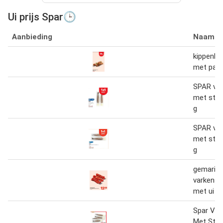
Ui prijs Spar🕒
Aanbieding
Naam
kippenbr
met papri
SPAR ver
met staa
g
SPAR ver
met staa
g
gemarine
varkensb
met ui
Spar Ver
Met Staa