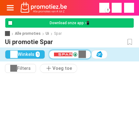
!
Download onze app 📲
Alle promoties
Ui
Spar
Ui promotie Spar
Winkels
1
Filters
Voeg toe