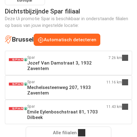
Eurospar
Dichtstbijzijnde Spar filiaal
Deze Ui promotie Spar is beschikbaar in onderstaande filialen
op basis van jouw ingestelde locatie:
Brussel
Automatisch detecteren
Spar
7.26 km
Jozef Van Damstraat 3, 1932
Zaventem
Spar
11.16 km
Mechelsesteenweg 207, 1933
Zaventem
Spar
11.43 km
Emile Eylenboschstraat 81, 1703
Dilbeek
Alle filialen