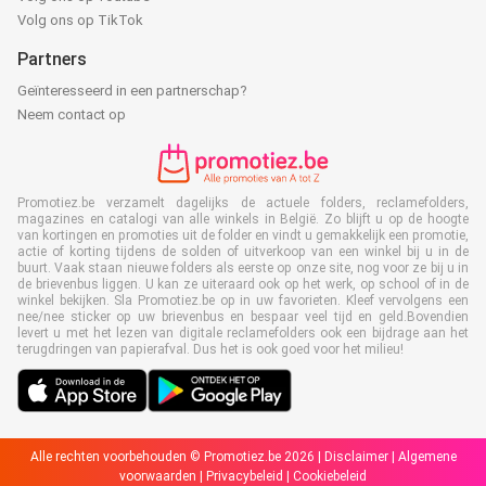
Volg ons op TikTok
Partners
Geïnteresseerd in een partnerschap?
Neem contact op
Promotiez.be verzamelt dagelijks de actuele folders, reclamefolders,
magazines en catalogi van alle winkels in België. Zo blijft u op de hoogte
van kortingen en promoties uit de folder en vindt u gemakkelijk een promotie,
actie of korting tijdens de solden of uitverkoop van een winkel bij u in de
buurt. Vaak staan nieuwe folders als eerste op onze site, nog voor ze bij u in
de brievenbus liggen. U kan ze uiteraard ook op het werk, op school of in de
winkel bekijken. Sla Promotiez.be op in uw favorieten. Kleef vervolgens een
nee/nee sticker op uw brievenbus en bespaar veel tijd en geld.Bovendien
levert u met het lezen van digitale reclamefolders ook een bijdrage aan het
terugdringen van papierafval. Dus het is ook goed voor het milieu!
Alle rechten voorbehouden © Promotiez.be 2026 |
Disclaimer
|
Algemene
voorwaarden
|
Privacybeleid
|
Cookiebeleid