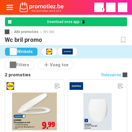
!
Download onze app 📲
Alle promoties
Wc bril
Wc bril promo
Winkels
Filters
Voeg toe
2 promoties
Relevantie