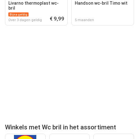
Livarno thermoplast wc-
Handson wc-bril Timo wit
bril
Bijna geldig
€ 9,99
Over 3 dagen geldig
5 maanden
Winkels met Wc bril in het assortiment