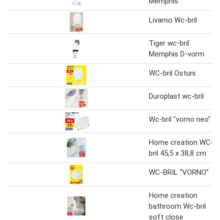
Memphis
Livarno Wc-bril
Tiger wc-bril
Memphis D-vorm
WC-bril Ostuni
Duroplast wc-bril
Wc-bril "vorno neo"
Home creation WC-
bril 45,5 x 38,8 cm
WC-BRIL “VORNO”
Home creation
bathroom Wc-bril
soft close