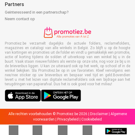
Partners
Geïnteresseerd in een partnerschap?
Neem contact op
Promotiez.be verzamelt dagelijks de actuele folders, reclamefolders,
magazines en catalogi van alle winkels in België. Zo blijft u op de hoogte
van kortingen en promoties uit de folder en vindt u gemakkelijk een promotie,
actie of korting tijdens de solden of uitverkoop van een winkel bij u in de
buurt. Vaak staan nieuwe folders als eerste op onze site, nog voor ze bij u in
de brievenbus liggen. U kan ze uiteraard ook op het werk, op school of in de
winkel bekijken. Sla Promotiez.be op in uw favorieten. Kleef vervolgens een
nee/nee sticker op uw brievenbus en bespaar veel tijd en geld.Bovendien
levert u met het lezen van digitale reclamefolders ook een bijdrage aan het
terugdringen van papierafval. Dus het is ook goed voor het milieu!
Alle rechten voorbehouden © Promotiez.be 2026 |
Disclaimer
|
Algemene
voorwaarden
|
Privacybeleid
|
Cookiebeleid