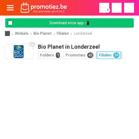
!
Download onze app 📲
Winkels
Bio Planet
Filialen
Londerzeel
Bio Planet in Londerzeel
Folders
1
Promoties
42
Filialen
39