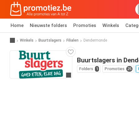
Home
Nieuwste folders
Promoties
Winkels
Categ
Winkels
Buurtslagers
Filialen
Dendermonde
Buurtslagers in Den
Folders
1
Promoties
25
Ga naar website