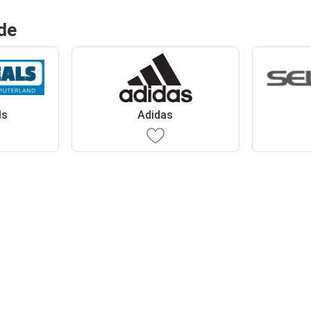
de
ls
Adidas