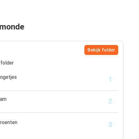
ermonde
Bekijk folder
folder
angetjes
ham
groenten