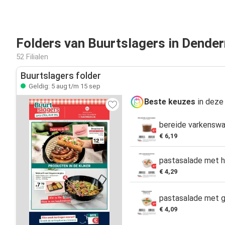
Folders van Buurtslagers in Dend
52 Filialen
Buurtslagers folder
Geldig: 5 aug t/m 15 sep
Beste keuzes
in deze 
bereide varkensw
€ 6,19
pastasalade met 
€ 4,29
pastasalade met 
€ 4,09