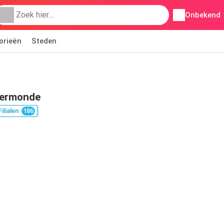
Onbekend
orieën
Steden
dermonde
Filialen
186