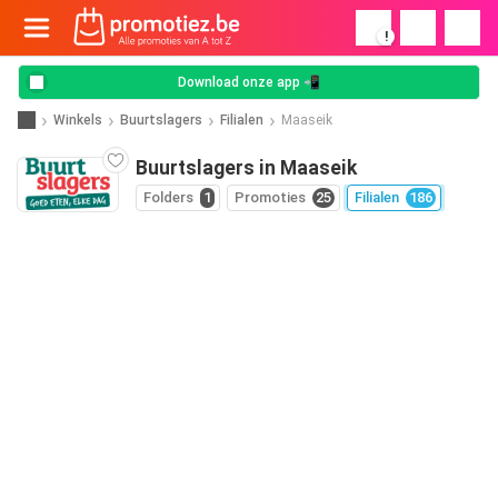
!
Download onze app 📲
Winkels
Buurtslagers
Filialen
Maaseik
Buurtslagers in Maaseik
Folders
1
Promoties
25
Filialen
186