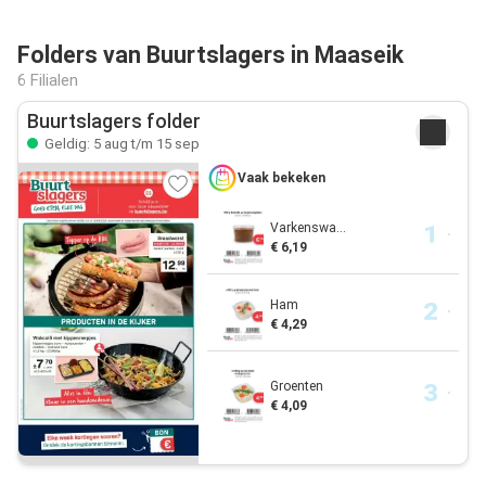
Folders van Buurtslagers in Maaseik
6 Filialen
Buurtslagers folder
Geldig: 5 aug t/m 15 sep
Vaak bekeken
Varkenswa...
€ 6,19
Ham
€ 4,29
Groenten
€ 4,09