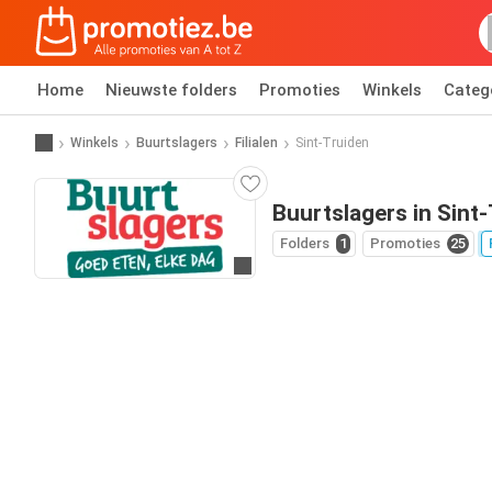
Home
Nieuwste folders
Promoties
Winkels
Categ
Winkels
Buurtslagers
Filialen
Sint-Truiden
Buurtslagers in Sint
Folders
1
Promoties
25
Ga naar website