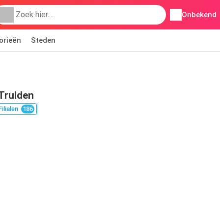
Onbekend
orieën
Steden
-Truiden
Filialen
186