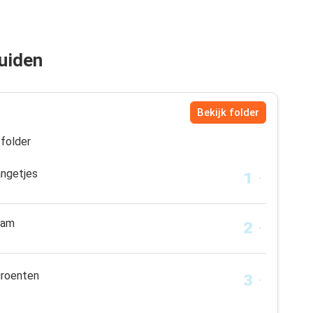
ruiden
Bekijk folder
folder
angetjes
ham
groenten