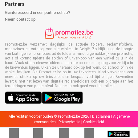
Partners
Geïnteresseerd in een partnerschap?
Neem contact op
Promotiez.be verzamelt dagelijks de actuele folders, reclamefolders,
magazines en catalogi van alle winkels in België. Zo blijft u op de hoogte
van kortingen en promoties uit de folder en vindt u gemakkelijk een promotie,
actie of korting tijdens de solden of uitverkoop van een winkel bij u in de
buurt. Vaak staan nieuwe folders als eerste op onze site, nog voor ze bij u in
de brievenbus liggen. U kan ze uiteraard ook op het werk, op school of in de
winkel bekijken. Sla Promotiez.be op in uw favorieten. Kleef vervolgens een
nee/nee sticker op uw brievenbus en bespaar veel tijd en geld.Bovendien
levert u met het lezen van digitale reclamefolders ook een bijdrage aan het
terugdringen van papierafval. Dus het is ook goed voor het milieu!
Alle rechten voorbehouden © Promotiez.be 2026 |
Disclaimer
|
Algemene
voorwaarden
|
Privacybeleid
|
Cookiebeleid