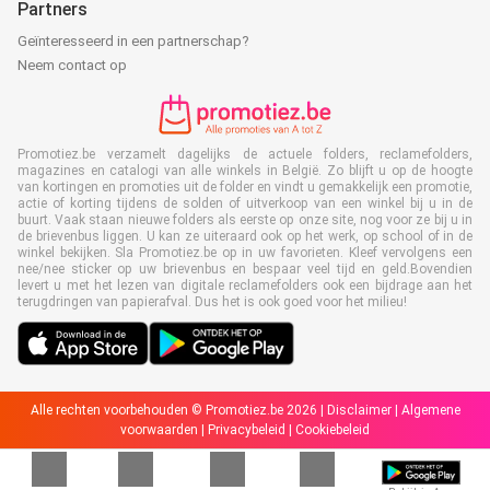
Partners
Geïnteresseerd in een partnerschap?
Neem contact op
Promotiez.be verzamelt dagelijks de actuele folders, reclamefolders,
magazines en catalogi van alle winkels in België. Zo blijft u op de hoogte
van kortingen en promoties uit de folder en vindt u gemakkelijk een promotie,
actie of korting tijdens de solden of uitverkoop van een winkel bij u in de
buurt. Vaak staan nieuwe folders als eerste op onze site, nog voor ze bij u in
de brievenbus liggen. U kan ze uiteraard ook op het werk, op school of in de
winkel bekijken. Sla Promotiez.be op in uw favorieten. Kleef vervolgens een
nee/nee sticker op uw brievenbus en bespaar veel tijd en geld.Bovendien
levert u met het lezen van digitale reclamefolders ook een bijdrage aan het
terugdringen van papierafval. Dus het is ook goed voor het milieu!
Alle rechten voorbehouden © Promotiez.be 2026 |
Disclaimer
|
Algemene
voorwaarden
|
Privacybeleid
|
Cookiebeleid