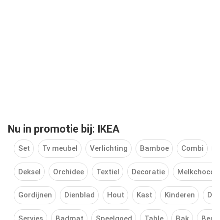
Nu in promotie bij: IKEA
Set
Tv meubel
Verlichting
Bamboe
Combi
D
Deksel
Orchidee
Textiel
Decoratie
Melkchocol
Gordijnen
Dienblad
Hout
Kast
Kinderen
Deu
Servies
Badmat
Speelgoed
Table
Bak
Bedd