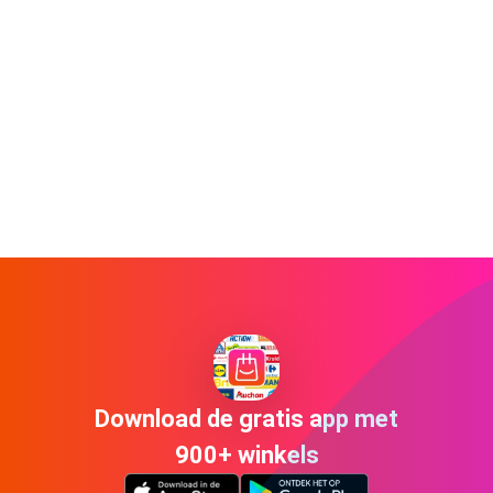
Download de gratis app met
900+ winkels