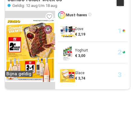
Geldig: 12 aug t/m 18 aug
Must-haves
Dove
€ 2,19
Yoghurt
€ 3,00
Glace
Bijna geldig
€ 3,74