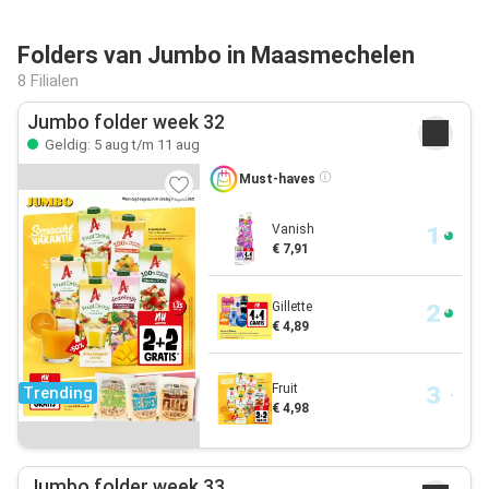
Folders van Jumbo in Maasmechelen
8 Filialen
Jumbo folder week 32
Geldig: 5 aug t/m 11 aug
Must-haves
Vanish
€ 7,91
Gillette
€ 4,89
Fruit
Trending
€ 4,98
Jumbo folder week 33