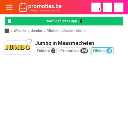
!
Download onze app 📲
Winkels
Jumbo
Filialen
Maasmechelen
Jumbo in Maasmechelen
Folders
2
Promoties
165
Filialen
45