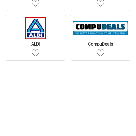
ALDI
CompuDeals