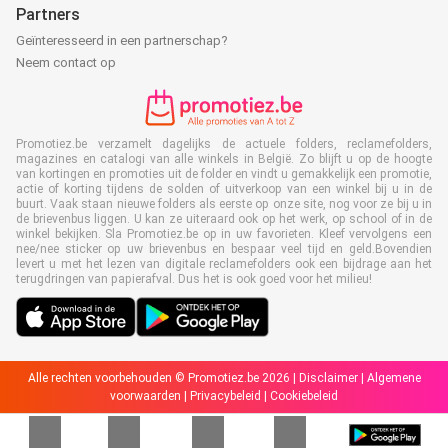
Partners
Geïnteresseerd in een partnerschap?
Neem contact op
Promotiez.be verzamelt dagelijks de actuele folders, reclamefolders,
magazines en catalogi van alle winkels in België. Zo blijft u op de hoogte
van kortingen en promoties uit de folder en vindt u gemakkelijk een promotie,
actie of korting tijdens de solden of uitverkoop van een winkel bij u in de
buurt. Vaak staan nieuwe folders als eerste op onze site, nog voor ze bij u in
de brievenbus liggen. U kan ze uiteraard ook op het werk, op school of in de
winkel bekijken. Sla Promotiez.be op in uw favorieten. Kleef vervolgens een
nee/nee sticker op uw brievenbus en bespaar veel tijd en geld.Bovendien
levert u met het lezen van digitale reclamefolders ook een bijdrage aan het
terugdringen van papierafval. Dus het is ook goed voor het milieu!
Alle rechten voorbehouden © Promotiez.be 2026 |
Disclaimer
|
Algemene
voorwaarden
|
Privacybeleid
|
Cookiebeleid