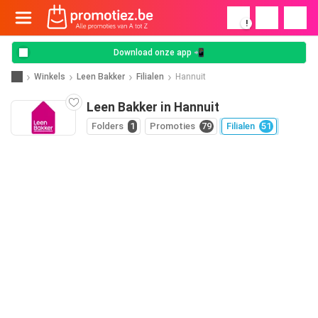
!
Download onze app 📲
Winkels
Leen Bakker
Filialen
Hannuit
Leen Bakker in Hannuit
Folders
1
Promoties
79
Filialen
51