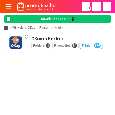
!
Download onze app 📲
Winkels
OKay
Filialen
Kortrijk
OKay in Kortrijk
Folders
1
Promoties
81
Filialen
179