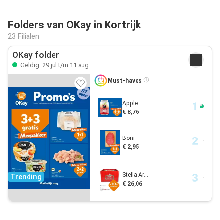
Folders van OKay in Kortrijk
23 Filialen
OKay folder
Geldig: 29 jul t/m 11 aug
Must-haves
Apple
€ 8,76
Boni
€ 2,95
Stella Ar...
Trending
€ 26,06