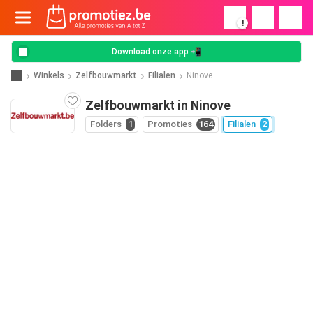
!
Download onze app 📲
Winkels
Zelfbouwmarkt
Filialen
Ninove
Zelfbouwmarkt in Ninove
Folders
1
Promoties
164
Filialen
2