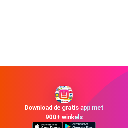
Download de gratis app met
900+ winkels