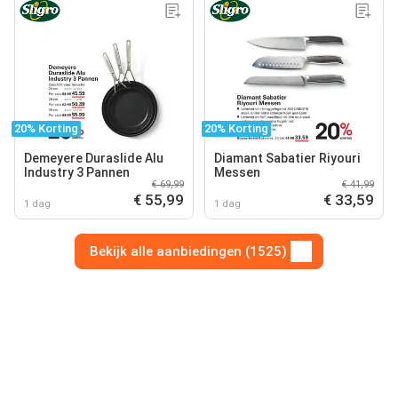
20% Korting
20% Korting
Demeyere Duraslide Alu
Diamant Sabatier Riyouri
Industry 3 Pannen
Messen
€ 69,99
€ 41,99
€ 55,99
€ 33,59
1 dag
1 dag
Bekijk alle aanbiedingen (1525)