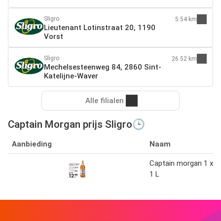
Sligro
5.54 km
Lieutenant Lotinstraat 20, 1190
Vorst
Sligro
26.52 km
Mechelsesteenweg 84, 2860 Sint-
Katelijne-Waver
Alle filialen
Captain Morgan prijs Sligro🕒
Aanbieding
Naam
Captain morgan 1 x
1 L