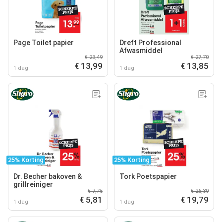
Page Toilet papier
Dreft Professional
Afwasmiddel
€ 23,49
€ 27,70
€ 13,99
€ 13,85
1 dag
1 dag
25% Korting
25% Korting
Dr. Becher bakoven &
Tork Poetspapier
grillreiniger
€ 7,75
€ 26,39
€ 5,81
€ 19,79
1 dag
1 dag