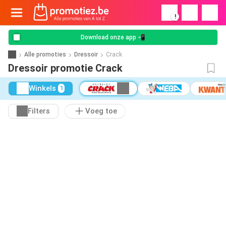
!
Download onze app 📲
Alle promoties
Dressoir
Crack
Dressoir promotie Crack
Winkels
1
Filters
Voeg toe