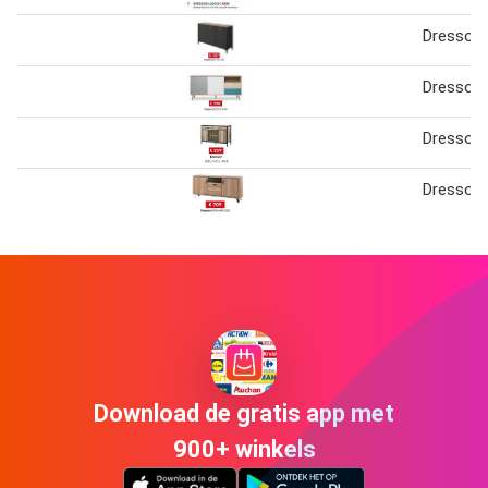
Dressoir
Dressoir
Dressoir
Dressoir
Download de gratis app met
900+ winkels