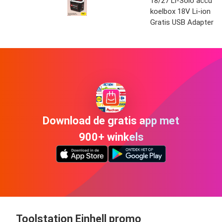
18/27 Li-Solo accu
koelbox 18V Li-ion
Gratis USB Adapter
Download de gratis app met
900+ winkels
Toolstation Einhell promo