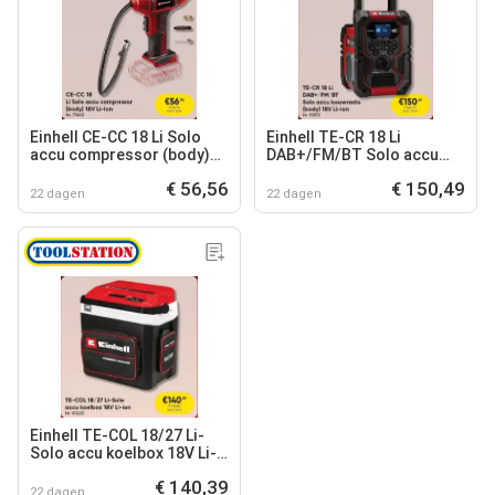
Einhell CE-CC 18 Li Solo
Einhell TE-CR 18 Li
accu compressor (body)
DAB+/FM/BT Solo accu
18V Li-ion
bouwradio (body) 18V Li-
€ 56,56
€ 150,49
ion
22 dagen
22 dagen
Einhell TE-COL 18/27 Li-
Solo accu koelbox 18V Li-
ion
€ 140,39
22 dagen