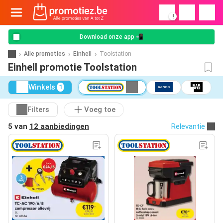
!
Download onze app 📲
Alle promoties
Einhell
Toolstation
Einhell promotie Toolstation
Winkels
1
Filters
Voeg toe
5 van
12 aanbiedingen
Relevantie