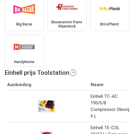
Bouwcenter Frans
Big Bazar
BricoPlanit
Vlaeminck
HandyHome
Einhell prijs Toolstation🕒
Aanbieding
Naam
Einhell TC-AC
190/6/8
Compressor Olievrij
6 L
Einhell TE-COL