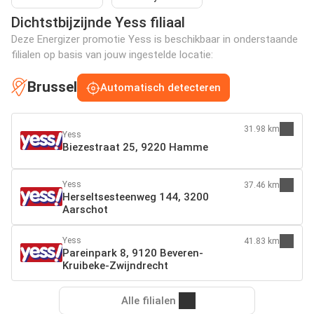
Dichtstbijzijnde Yess filiaal
Deze Energizer promotie Yess is beschikbaar in onderstaande
filialen op basis van jouw ingestelde locatie:
Brussel
Automatisch detecteren
31.98 km
Yess
Biezestraat 25, 9220 Hamme
Yess
37.46 km
Herseltsesteenweg 144, 3200
Aarschot
Yess
41.83 km
Pareinpark 8, 9120 Beveren-
Kruibeke-Zwijndrecht
Alle filialen