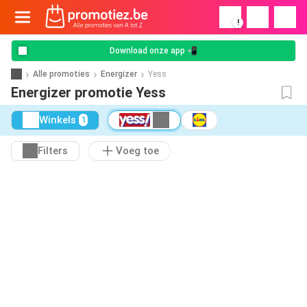
!
Download onze app 📲
Alle promoties
Energizer
Yess
Energizer promotie Yess
Winkels
1
Filters
Voeg toe