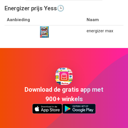
Energizer prijs Yess🕒
Aanbieding
Naam
energizer max
Download de gratis app met
900+ winkels