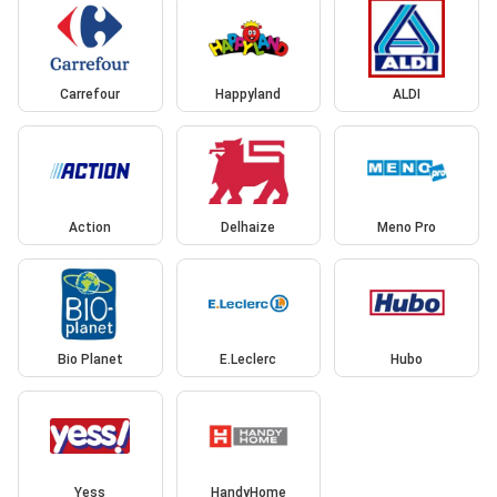
Carrefour
Happyland
ALDI
Action
Delhaize
Meno Pro
Bio Planet
E.Leclerc
Hubo
Yess
HandyHome