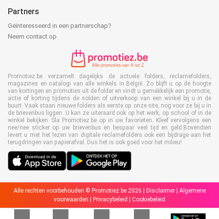
Partners
Geïnteresseerd in een partnerschap?
Neem contact op
Promotiez.be verzamelt dagelijks de actuele folders, reclamefolders,
magazines en catalogi van alle winkels in België. Zo blijft u op de hoogte
van kortingen en promoties uit de folder en vindt u gemakkelijk een promotie,
actie of korting tijdens de solden of uitverkoop van een winkel bij u in de
buurt. Vaak staan nieuwe folders als eerste op onze site, nog voor ze bij u in
de brievenbus liggen. U kan ze uiteraard ook op het werk, op school of in de
winkel bekijken. Sla Promotiez.be op in uw favorieten. Kleef vervolgens een
nee/nee sticker op uw brievenbus en bespaar veel tijd en geld.Bovendien
levert u met het lezen van digitale reclamefolders ook een bijdrage aan het
terugdringen van papierafval. Dus het is ook goed voor het milieu!
Alle rechten voorbehouden © Promotiez.be 2026 |
Disclaimer
|
Algemene
voorwaarden
|
Privacybeleid
|
Cookiebeleid