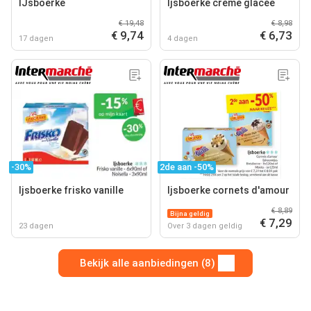
IJsboerke
Ijsboerke crème glacée
€ 19,48
€ 8,98
€ 9,74
€ 6,73
17 dagen
4 dagen
-30%
2de aan -50%
Ijsboerke frisko vanille
Ijsboerke cornets d'amour
€ 8,89
Bijna geldig
€ 7,29
23 dagen
Over 3 dagen geldig
Bekijk alle aanbiedingen (8)