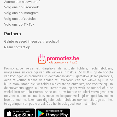
Aanmelden nieuwsbrief
Volg ons op Facebook
Volg ons op Instagram
Volg ons op Youtube
Volg ons op TikTok
Partners
Geïnteresseerd in een partnerschap?
Neem contact op
Promotiez.be verzamelt dagelijks de actuele folders, reclamefolders,
magazines en catalogi van alle winkels in België. Zo blijft u op de hoogte
van kortingen en promoties uit de folder en vindt u gemakkelijk een promotie,
actie of korting tijdens de solden of uitverkoop van een winkel bij u in de
buurt. Vaak staan nieuwe folders als eerste op onze site, nog voor ze bij u in
de brievenbus liggen. U kan ze uiteraard ook op het werk, op school of in de
winkel bekijken. Sla Promotiez.be op in uw favorieten. Kleef vervolgens een
nee/nee sticker op uw brievenbus en bespaar veel tijd en geld.Bovendien
levert u met het lezen van digitale reclamefolders ook een bijdrage aan het
terugdringen van papierafval. Dus het is ook goed voor het milieu!