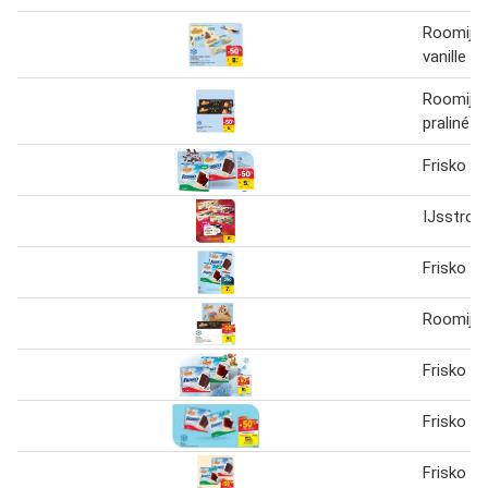
Roomijs I
vanille I
Roomijs 
praliné I
Frisko I
IJsstron
Frisko I
Roomijs 
Frisko I
Frisko I
Frisko I