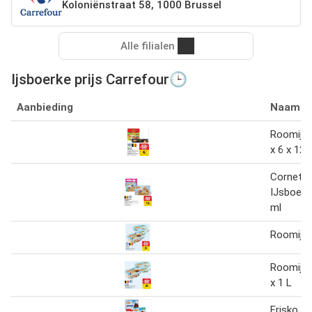
Koloniënstraat 58, 1000 Brussel
Alle filialen
Ijsboerke prijs Carrefour🕒
Aanbieding
Naam
Roomijs 
x 6 x 12
Cornets 
IJsboerk
ml
Roomijs 
Roomijs 
x 1 L
Frisko I