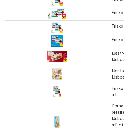
Frisko I
Frisko I
Frisko I
IJsstron
IJsboerk
IJsstron
IJsboerk
Frisko I
ml
Cornets
brésilien
IJsboerk
ml) of M