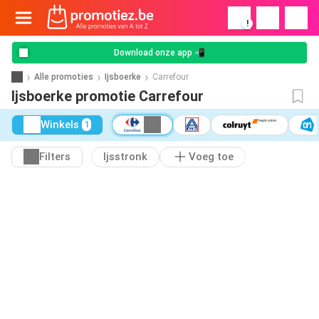
!
Download onze app 📲
Alle promoties
Ijsboerke
Carrefour
Ijsboerke promotie Carrefour
Winkels
1
Filters
Ijsstronk
Voeg toe