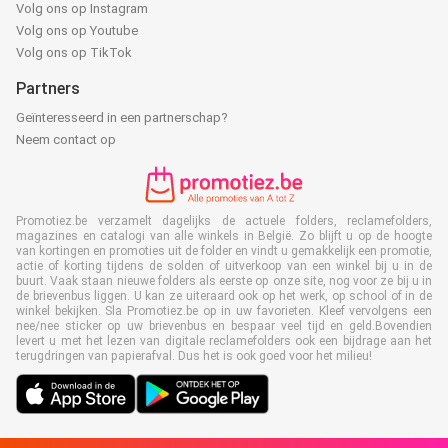
Volg ons op Instagram
Volg ons op Youtube
Volg ons op TikTok
Partners
Geïnteresseerd in een partnerschap?
Neem contact op
Promotiez.be verzamelt dagelijks de actuele folders, reclamefolders,
magazines en catalogi van alle winkels in België. Zo blijft u op de hoogte
van kortingen en promoties uit de folder en vindt u gemakkelijk een promotie,
actie of korting tijdens de solden of uitverkoop van een winkel bij u in de
buurt. Vaak staan nieuwe folders als eerste op onze site, nog voor ze bij u in
de brievenbus liggen. U kan ze uiteraard ook op het werk, op school of in de
winkel bekijken. Sla Promotiez.be op in uw favorieten. Kleef vervolgens een
nee/nee sticker op uw brievenbus en bespaar veel tijd en geld.Bovendien
levert u met het lezen van digitale reclamefolders ook een bijdrage aan het
terugdringen van papierafval. Dus het is ook goed voor het milieu!