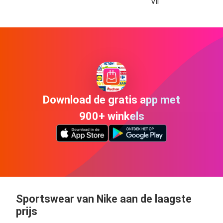
Vii
Download de gratis app met
900+ winkels
Sportswear van Nike aan de laagste
prijs