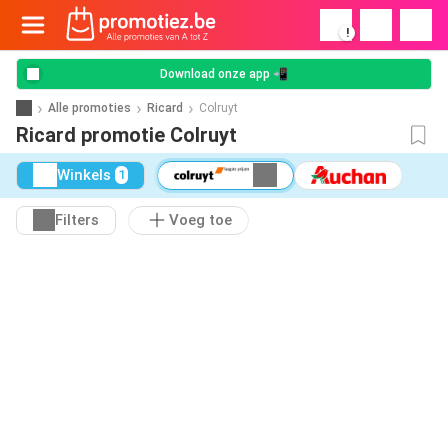
!
Download onze app 📲
Alle promoties
Ricard
Colruyt
Ricard promotie Colruyt
Winkels
1
Filters
Voeg toe