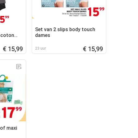
Set van 2 slips body touch
tcoton
dames
€ 15,99
€ 15,99
23 uur
 of maxi