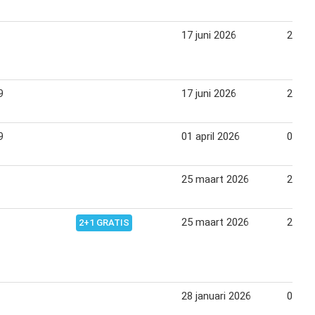
17 juni 2026
21 jun
9
17 juni 2026
21 jun
9
01 april 2026
05 apr
25 maart 2026
29 ma
25 maart 2026
29 ma
2+1 GRATIS
28 januari 2026
01 fe