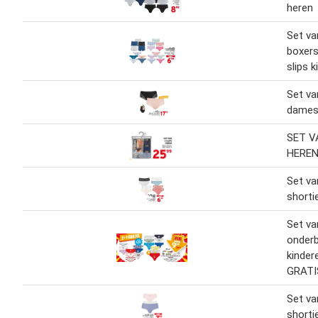
heren
Set va
boxers
slips 
Set va
dame
SET V
HERE
Set va
short
Set va
onderb
kinder
GRATI
Set va
short