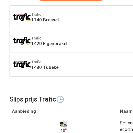
Trafic
1140 Brussel
Trafic
1420 Eigenbrakel
Trafic
1480 Tubeke
Slips prijs Trafic🕒
Aanbieding
Naam
Set va
ecodi