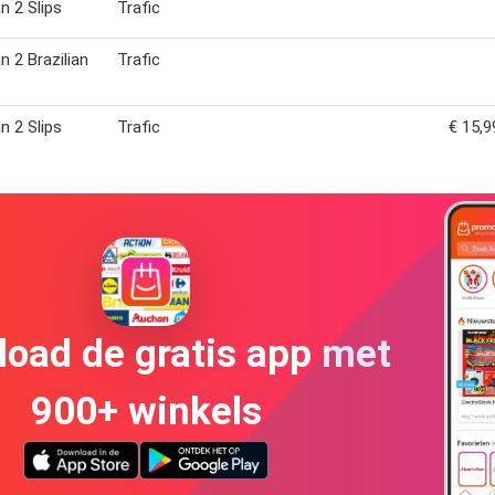
n 2 Slips
Trafic
n 2 Brazilian
Trafic
n 2 Slips
Trafic
€ 15,9
oad de gratis app met
900+ winkels