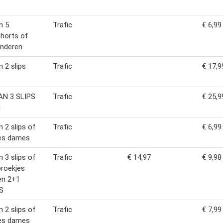
n 5
Trafic
€ 6,99
horts of
kinderen
n 2 slips
Trafic
€ 17,9
s
AN 3 SLIPS
Trafic
€ 25,9
N
n 2 slips of
Trafic
€ 6,99
ies dames
n 3 slips of
Trafic
€ 14,97
€ 9,98
roekjes
en 2+1
S
n 2 slips of
Trafic
€ 7,99
ies dames