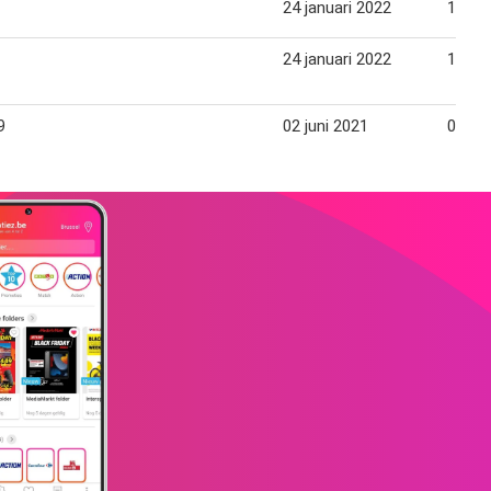
24 januari 2022
13 fe
24 januari 2022
13 fe
9
02 juni 2021
06 jun