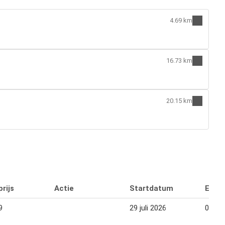
4.69 km
16.73 km
20.15 km
rijs
Actie
Startdatum
Eind
9
29 juli 2026
02 au