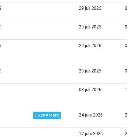
9
29 juli 2026
02 au
9
29 juli 2026
08 au
9
29 juli 2026
08 au
9
29 juli 2026
08 au
08 juli 2026
12 jul
24 juni 2026
28 jun
€ 5,29 Korting
17 juni 2026
21 jun