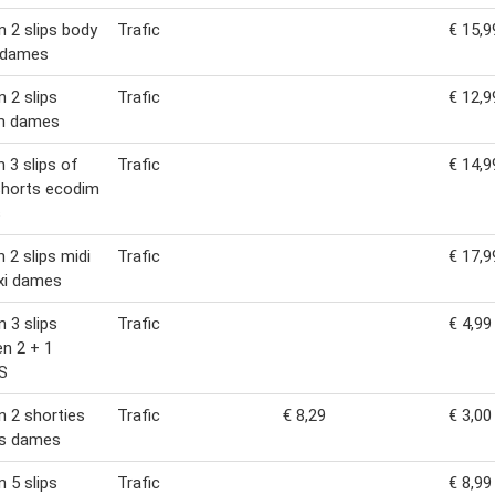
n 2 slips body
Trafic
€ 15,9
 dames
n 2 slips
Trafic
€ 12,9
m dames
n 3 slips of
Trafic
€ 14,9
shorts ecodim
s
n 2 slips midi
Trafic
€ 17,9
xi dames
n 3 slips
Trafic
€ 4,99
en 2 + 1
S
n 2 shorties
Trafic
€ 8,29
€ 3,00
ps dames
n 5 slips
Trafic
€ 8,99