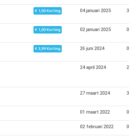
04 januari 2025
31 jan
€ 1,00 Korting
02 januari 2025
06 jan
€ 1,00 Korting
26 juni 2024
01 jul
€ 3,99 Korting
24 april 2024
29 apr
27 maart 2024
31 ma
01 maart 2022
06 ma
02 februari 2022
09 fe