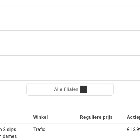
Alle filialen
Winkel
Reguliere prijs
Actiep
n 2 slips
Trafic
€ 12,9
m dames