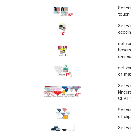
Set va
touch
Set va
ecodi
set va
boxer
dame
set va
of ma
Set va
kinder
GRATI
Set va
of sli
Set va