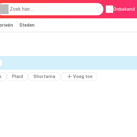
Onbekend
orieën
Steden
k
Plaid
Shortama
Voeg toe