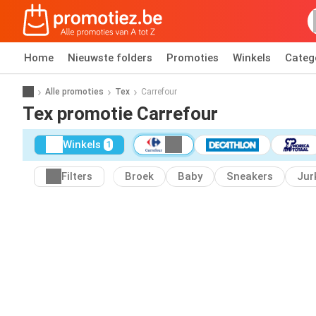
Home
Nieuwste folders
Promoties
Winkels
Categ
Alle promoties
Tex
Carrefour
Tex promotie Carrefour
Winkels
1
Filters
Broek
Baby
Sneakers
Jur