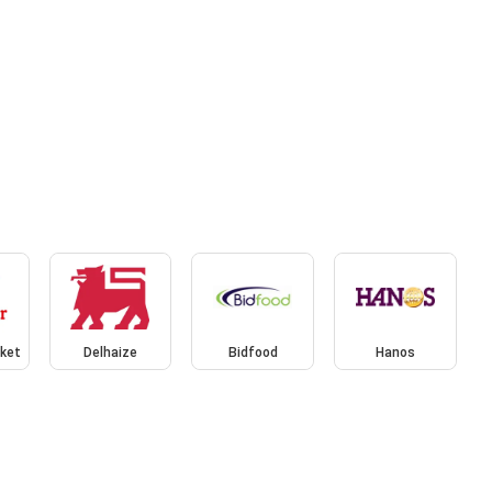
rket
Delhaize
Bidfood
Hanos