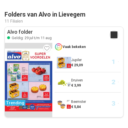
Folders van Alvo in Lievegem
11 Filialen
Alvo folder
Geldig: 29 jul t/m 11 aug
Vaak bekeken
Jupiler
€ 29,09
Druiven
€ 3,99
Beemster
Trending
€ 5,84