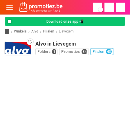
!
Download onze app 📲
Winkels
Alvo
Filialen
Lievegem
Alvo in Lievegem
Folders
1
Promoties
84
Filialen
43